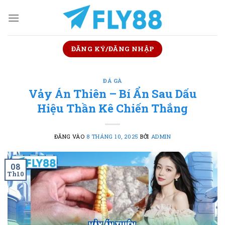
Bỏ
qua
nội
dung
ĐĂNG KÝ/ĐĂNG NHẬP
ĐÁ GÀ
Vảy Án Thiên – Bí Ẩn Sau Dấu
Hiệu Thần Kê Chiến Thắng
ĐĂNG VÀO
8 THÁNG 10, 2025
BỞI
ADMIN
08
Th10