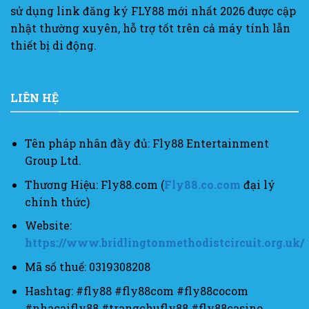
sử dụng link đăng ký FLY88 mới nhất 2026 được cập
nhật thường xuyên, hỗ trợ tốt trên cả máy tính lẫn
thiết bị di động.
LIÊN HỆ
Tên pháp nhân đầy đủ: Fly88 Entertainment
Group Ltd.
Thương Hiệu: Fly88.com (
Fly88.co.com
đại lý
chính thức)
Website:
https://www.bridlingtonmethodistcircuit.org.uk/
Mã số thuế: 0319308208
Hashtag: #fly88 #fly88com #fly88cocom
#nhacaifly88 #trangchufly88 #fly88casino