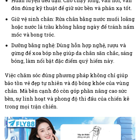
Huấn luyện đều đặn: Cho chạy lồng, vần hơi, vần
đòn đúng kỹ thuật để giữ sức bền và phản xạ tốt.
Giữ vệ sinh chân: Rửa chân bằng nước muối loãng
hoặc nước lá trầu không hằng ngày để tránh nấm
mốc và bong tróc.
Dưỡng bằng nghệ: Dùng hỗn hợp nghệ, rượu và
gừng để xoa bóp nhẹ giúp da chân săn chắc, sáng
bóng, làm nổi bật đặc điểm quý hiếm này.
Việc chăm sóc đúng phương pháp không chỉ giúp
bảo tồn vẻ đẹp tự nhiên và độ bóng khỏe của vùng
chân. Mà bên cạnh đó còn góp phần nâng cao sức
bền, sự linh hoạt và phong độ thi đấu của chiến kê
trong mọi trận chiến.