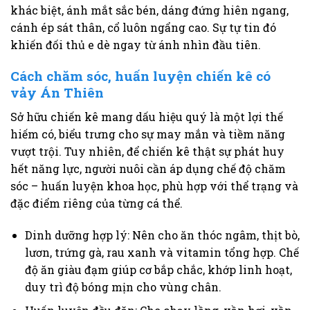
khác biệt, ánh mắt sắc bén, dáng đứng hiên ngang,
cánh ép sát thân, cổ luôn ngẩng cao. Sự tự tin đó
khiến đối thủ e dè ngay từ ánh nhìn đầu tiên.
Cách chăm sóc, huấn luyện chiến kê có
vảy Án Thiên
Sở hữu chiến kê mang dấu hiệu quý là một lợi thế
hiếm có, biểu trưng cho sự may mắn và tiềm năng
vượt trội. Tuy nhiên, để chiến kê thật sự phát huy
hết năng lực, người nuôi cần áp dụng chế độ chăm
sóc – huấn luyện khoa học, phù hợp với thể trạng và
đặc điểm riêng của từng cá thể.
Dinh dưỡng hợp lý: Nên cho ăn thóc ngâm, thịt bò,
lươn, trứng gà, rau xanh và vitamin tổng hợp. Chế
độ ăn giàu đạm giúp cơ bắp chắc, khớp linh hoạt,
duy trì độ bóng mịn cho vùng chân.