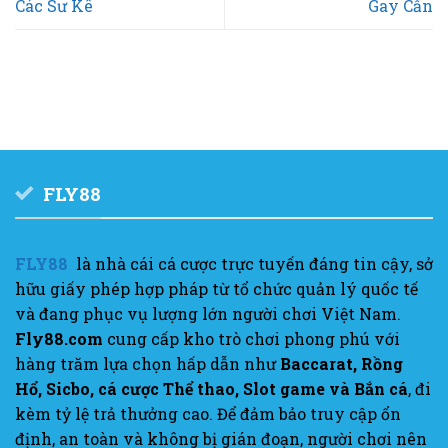
Các Sư Kê
Gay Cấn
FLY88
FLY88
là nhà cái cá cược trực tuyến đáng tin cậy, sở
hữu giấy phép hợp pháp từ tổ chức quản lý quốc tế
và đang phục vụ lượng lớn người chơi Việt Nam.
Fly88.com
cung cấp kho trò chơi phong phú với
hàng trăm lựa chọn hấp dẫn như
Baccarat, Rồng
Hổ, Sicbo, cá cược Thể thao, Slot game và Bắn cá
, đi
kèm tỷ lệ trả thưởng cao. Để đảm bảo truy cập ổn
định, an toàn và không bị gián đoạn, người chơi nên