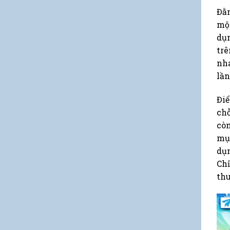
Đằn
một
dụn
trê
nha
lần
Điể
chỗ
còn
mục
dụn
Chỉ
thu