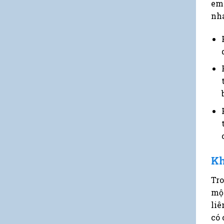
em 
nh
Kh
Tro
một
liê
có 