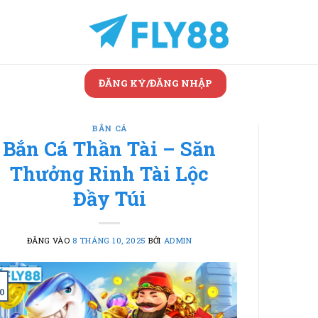
ĐĂNG KÝ/ĐĂNG NHẬP
BẮN CÁ
Bắn Cá Thần Tài – Săn
Thưởng Rinh Tài Lộc
Đầy Túi
ĐĂNG VÀO
8 THÁNG 10, 2025
BỞI
ADMIN
0