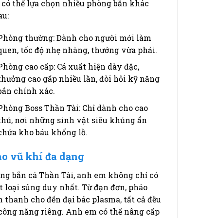
có thể lựa chọn nhiều phòng bắn khác
au:
Phòng thường: Dành cho người mới làm
quen, tốc độ nhẹ nhàng, thưởng vừa phải.
Phòng cao cấp: Cá xuất hiện dày đặc,
thưởng cao gấp nhiều lần, đòi hỏi kỹ năng
bắn chính xác.
Phòng Boss Thần Tài: Chỉ dành cho cao
thủ, nơi những sinh vật siêu khủng ẩn
chứa kho báu khổng lồ.
o vũ khí đa dạng
ng bắn cá Thần Tài, anh em không chỉ có
 loại súng duy nhất. Từ đạn đơn, pháo
n thanh cho đến đại bác plasma, tất cả đều
công năng riêng. Anh em có thể nâng cấp