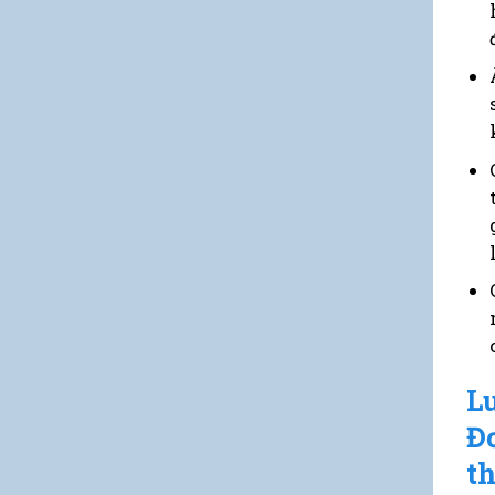
Lu
Đ
t