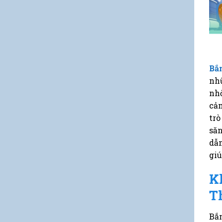
Bắ
nhữ
nhờ
cảm
trò
săn
dẫn
giú
K
T
Bắn